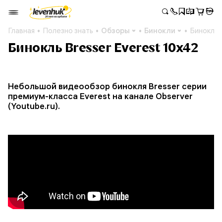
Главная
Полезно знать
Обзоры
Бинокли
Бинокль 
Бинокль Bresser Everest 10x42
Небольшой видеообзор бинокля Bresser серии
премиум-класса Everest на канале Observer
(Youtube.ru).