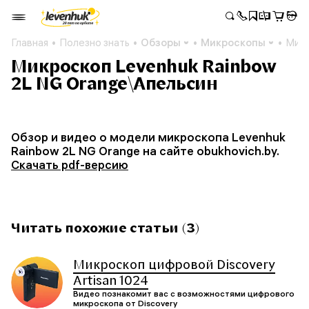
Главная
Полезно знать
Обзоры
Микроскопы
Микр
Микроскоп Levenhuk Rainbow
2L NG Orange\Апельсин
Обзор и видео о модели микроскопа Levenhuk
Rainbow 2L NG Orange на сайте obukhovich.by.
Скачать pdf-версию
Читать похожие статьи (3)
Микроскоп цифровой Discovery
Artisan 1024
Видео познакомит вас с возможностями цифрового
микроскопа от Discoverу