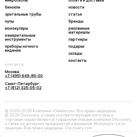
микроскопы
оплата и доставка
бинокли
новости
зрительные трубы
статьи
лупы
бренды
монокуляры
рекламные
материалы
измерительные
инструменты
партнеры
приборы ночного
подарки
видения
склады
контакты
контакты
Москва:
+7 (495) 649-85-00
Санкт-Петербург:
+7 (812) 325-05-02
© 2005–2026 Компания «Левенгук». Все права защищены.
© 2026 Discovery, а также соответствующие логотипы и
торговые марки являются товарными знаками компании Discovery,
а также ее дочерних предприятий и филиалов. Используется по
лицензии. Все права защищены. Discovery.com.