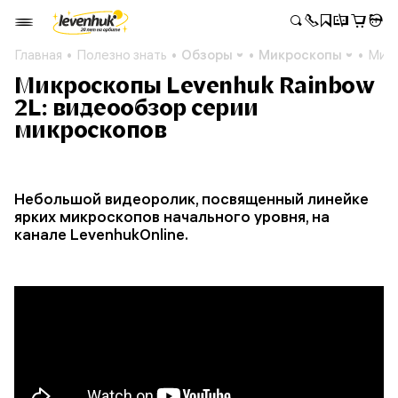
Главная
Полезно знать
Обзоры
Микроскопы
Микр
Микроскопы Levenhuk Rainbow
2L: видеообзор серии
микроскопов
Небольшой видеоролик, посвященный линейке
ярких микроскопов начального уровня, на
канале LevenhukOnline.