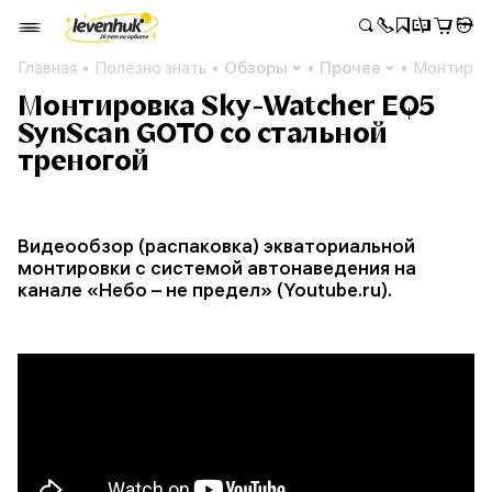
Главная
Полезно знать
Обзоры
Прочее
Монтировк
Монтировка Sky-Watcher EQ5
SynScan GOTO со стальной
треногой
Видеообзор (распаковка) экваториальной
монтировки с системой автонаведения на
канале «Небо – не предел» (Youtube.ru).