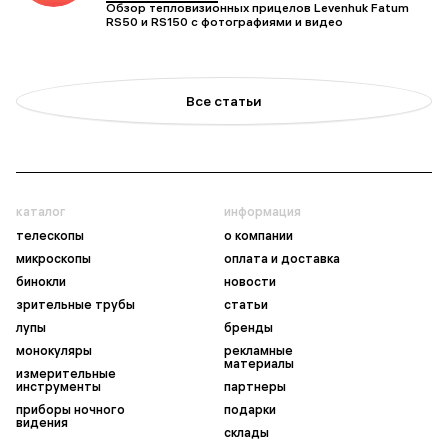
Обзор тепловизионных прицелов Levenhuk Fatum
RS50 и RS150 с фотографиями и видео
Все статьи
каталог
информация
телескопы
о компании
микроскопы
оплата и доставка
бинокли
новости
зрительные трубы
статьи
лупы
бренды
монокуляры
рекламные
материалы
измерительные
инструменты
партнеры
приборы ночного
подарки
видения
склады