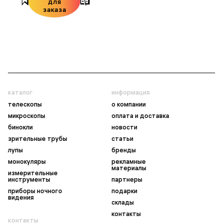
для
заказа
каталог
информация
телескопы
о компании
микроскопы
оплата и доставка
бинокли
новости
зрительные трубы
статьи
лупы
бренды
монокуляры
рекламные
материалы
измерительные
инструменты
партнеры
приборы ночного
подарки
видения
склады
контакты
контакты