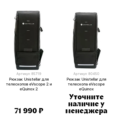
Артикул: 85719
Артикул: 80450
Рюкзак Unistellar для
Рюкзак Unistellar для
телескопов eVscope 2 и
телескопа eVscope
eQuinox 2
eQuinox
Уточните
наличие у
71 990 ₽
менеджера