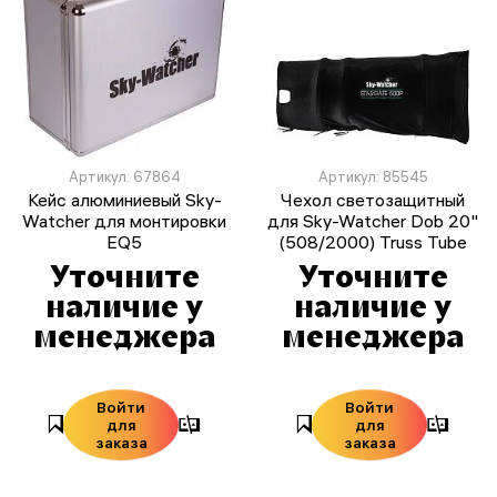
Артикул: 67864
Артикул: 85545
Кейс алюминиевый Sky-
Чехол светозащитный
Watcher для монтировки
для Sky-Watcher Dob 20"
EQ5
(508/2000) Truss Tube
Уточните
Уточните
наличие у
наличие у
менеджера
менеджера
Войти
Войти
для
для
заказа
заказа