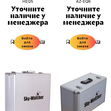
HEQ5
AZ-EQ6
Уточните
Уточните
наличие у
наличие у
менеджера
менеджера
Войти
Войти
для
для
заказа
заказа