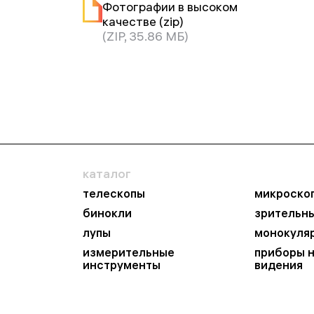
Фотографии в высоком
качестве (zip)
(ZIP, 35.86 МБ)
каталог
телескопы
микроско
бинокли
зрительн
лупы
монокуля
измерительные
приборы 
инструменты
видения