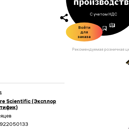
производств
С учетом НДС
Войти
для
заказа
Рекомендуемая розничная ц
4
re Scientific (Эксплор
тифик)
сяцев
922050133