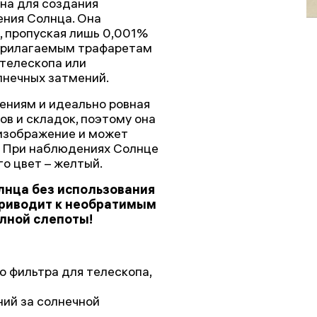
ужна для создания
ения Солнца. Она
, пропуская лишь 0,001%
 прилагаемым трафаретам
телескопа или
лнечных затмений.
дениям и идеально ровная
ов и складок, поэтому она
 изображение и может
. При наблюдениях Солнце
о цвет – желтый.
лнца без использования
приводит к необратимым
лной слепоты!
 фильтра для телескопа,
ий за солнечной