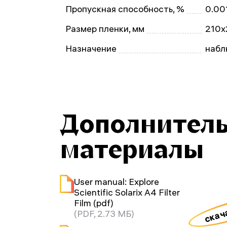
Пропускная способность, %
0.00
Размер пленки, мм
210х
Назначение
набл
Дополнител
материалы
User manual: Explore
Scientific Solarix A4 Filter
Film (pdf)
скач
(PDF, 2.73 МБ)