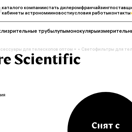
каталог
о компании
стать дилером
франчайзинг
поставщи
кабинеты астрономии
новости
условия работы
контакты
кли
зрительные трубы
лупы
монокуляры
измерительн
ксессуары для телескопов оптом
Светофильтры для те
e Scientific
ния
Снят с