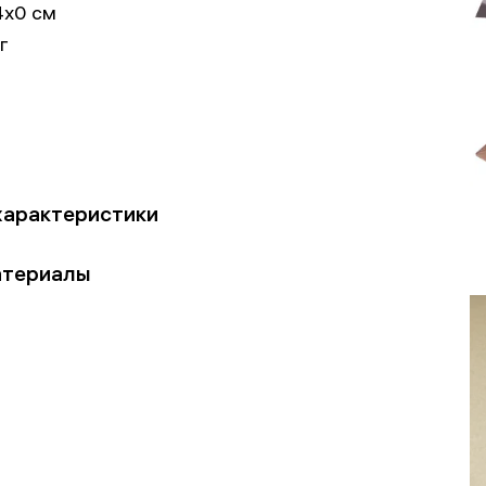
4x0 см
кг
характеристики
атериалы