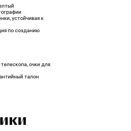
елтый
тографии
нки, устойчивая к
ция по созданию
телескопа, очки для
рантийный талон
тики