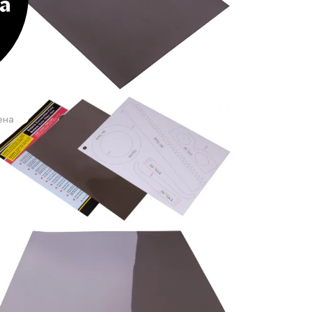
а
ена