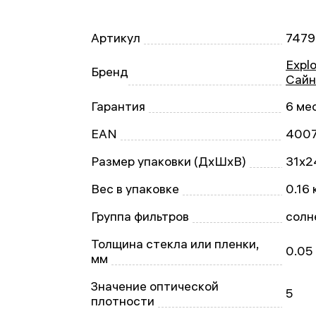
Артикул
747
Explo
Бренд
Сайн
Гарантия
6 ме
EAN
400
Размер упаковки (ДxШxВ)
31x2
Вес в упаковке
0.16 
Группа фильтров
солн
Толщина стекла или пленки,
0.05
мм
Значение оптической
5
плотности