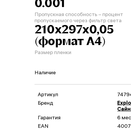
0.001
Пропускная способность – процент
пропускаемого через фильтр света
210х297х0,05
(формат А4)
Размер пленки
Наличие
Артикул
7479
Бренд
Explo
Сайн
Гарантия
6 ме
EAN
4007