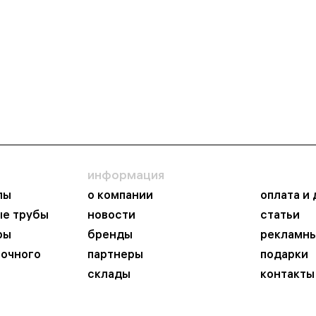
информация
пы
о компании
оплата и
ые трубы
новости
статьи
ры
бренды
рекламны
ночного
партнеры
подарки
склады
контакты