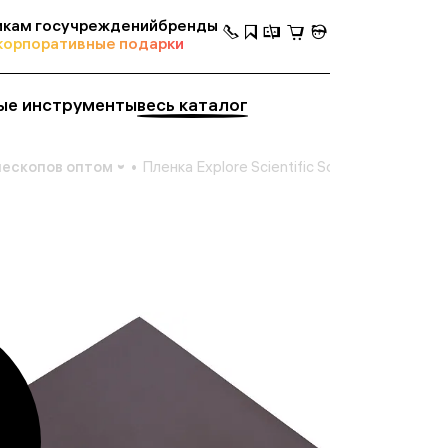
кам госучреждений
бренды
корпоративные подарки
ые инструменты
весь каталог
лескопов оптом
Пленка Explore Scientific Solarix A4