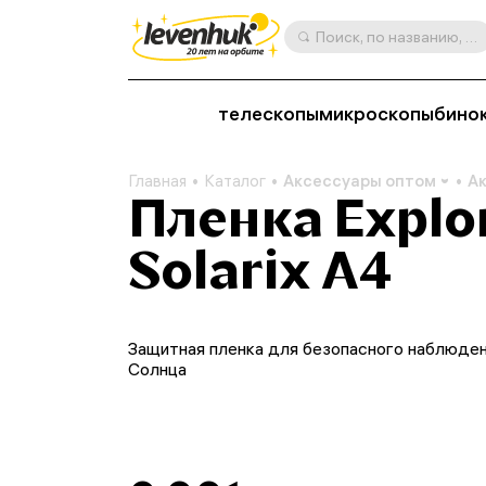
Поиск, по названию, артикулу, категории и др.
телескопы
микроскопы
бино
Главная
Каталог
Аксессуары оптом
А
Пленка Explor
Solarix A4
Защитная пленка для безопасного наблюде
Солнца