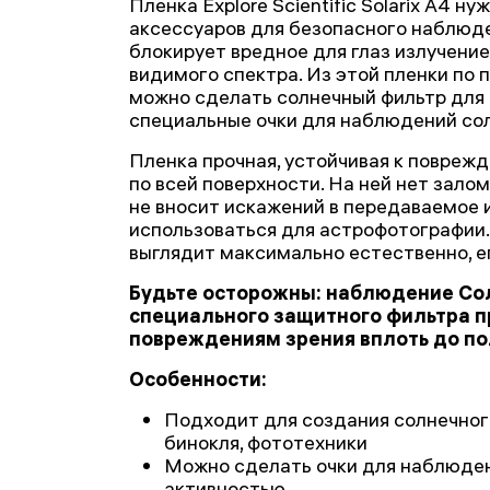
Пленка Explore Scientific Solarix A4 н
аксессуаров для безопасного наблюд
блокирует вредное для глаз излучение
видимого спектра. Из этой пленки по
можно сделать солнечный фильтр для 
специальные очки для наблюдений со
Пленка прочная, устойчивая к повреж
по всей поверхности. На ней нет залом
не вносит искажений в передаваемое
использоваться для астрофотографии
выглядит максимально естественно, ег
Будьте осторожны: наблюдение Со
специального защитного фильтра 
повреждениям зрения вплоть до по
Особенности:
Подходит для создания солнечного
бинокля, фототехники
Можно сделать очки для наблюден
активностью