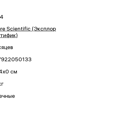
94
re Scientific (Эксплор
тифик)
сяцев
7922050133
4x0 см
кг
ечные