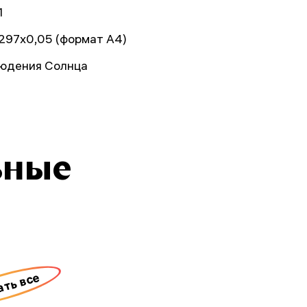
1
297х0,05 (формат А4)
юдения Солнца
ьные
ать все