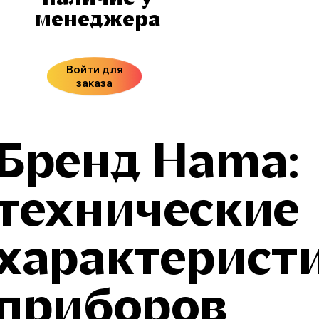
менеджера
Войти для
заказа
Бренд Hama:
технические
характерист
приборов