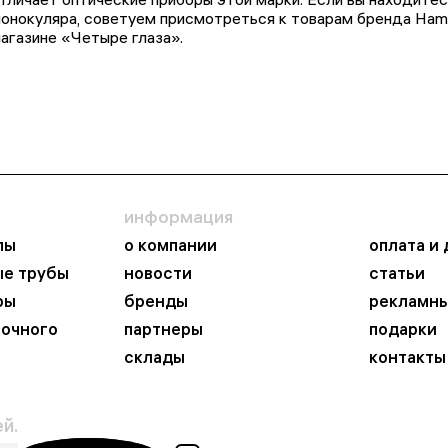
онокуляра, советуем присмотреться к товарам бренда Hama
агазине «Четыре глаза».
информация
пы
о компании
оплата и
ые трубы
новости
статьи
ры
бренды
рекламны
ночного
партнеры
подарки
склады
контакты
й.