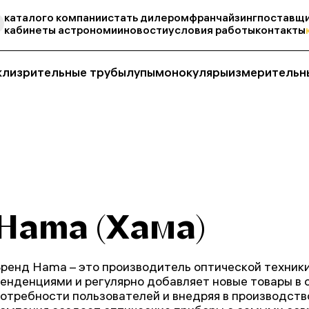
каталог
о компании
стать дилером
франчайзинг
поставщи
кабинеты астрономии
новости
условия работы
контакты
кли
зрительные трубы
лупы
монокуляры
измерительн
Hama (Хама)
ренд Hama – это производитель оптической техники
енденциями и регулярно добавляет новые товары в 
отребности пользователей и внедряя в производств