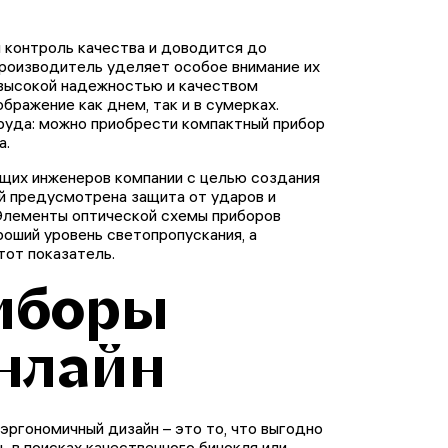
 контроль качества и доводится до
производитель уделяет особое внимание их
 высокой надежностью и качеством
бражение как днем, так и в сумерках.
руда: можно приобрести компактный прибор
а.
ущих инженеров компании с целью создания
й предусмотрена защита от ударов и
 Элементы оптической схемы приборов
роший уровень светопропускания, а
от показатель.
иборы
онлайн
эргономичный дизайн – это то, что выгодно
ь в поисках качественного бинокля или