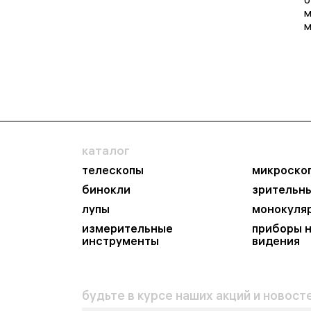
м
м
каталог
телескопы
микроско
бинокли
зрительн
лупы
монокуля
измерительные
приборы 
инструменты
видения
будьте в курсе наших акций и новосте