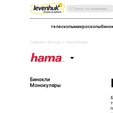
Поиск, по названию, артикулу, категории и др.
телескопы
микроскопы
бино
Главная
Бренды
Hama (Хама)
Бинокли
Монокуляры
Б
т
п