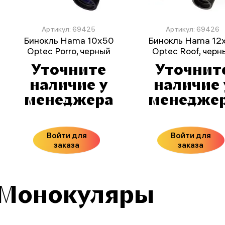
Артикул: 69425
Артикул: 69426
Бинокль Hama 10x50
Бинокль Hama 12
Optec Porro, черный
Optec Roof, черн
Уточните
Уточнит
наличие у
наличие 
менеджера
менедже
Войти для
Войти для
заказа
заказа
Монокуляры