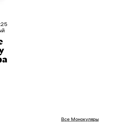
x25
ый
е
у
ра
Все Монокуляры